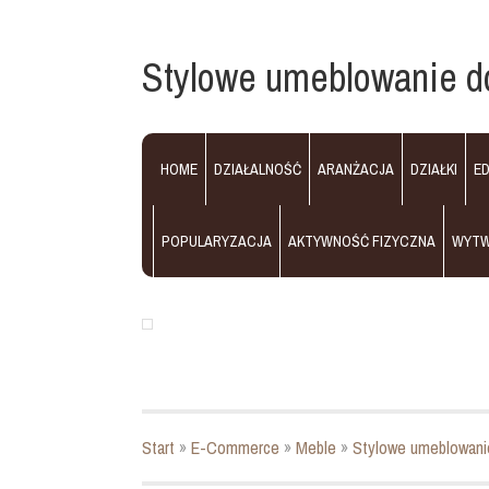
Stylowe umeblowanie d
HOME
DZIAŁALNOŚĆ
ARANŻACJA
DZIAŁKI
E
POPULARYZACJA
AKTYWNOŚĆ FIZYCZNA
WYT
Start
»
E-Commerce
»
Meble
»
Stylowe umeblowani