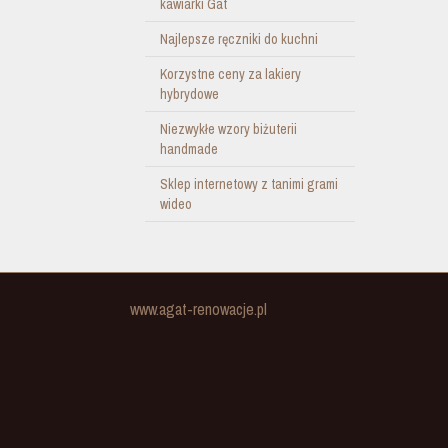
kawiarki Gat
Najlepsze ręczniki do kuchni
Korzystne ceny za lakiery
hybrydowe
Niezwykłe wzory biżuterii
handmade
Sklep internetowy z tanimi grami
wideo
www.agat-renowacje.pl