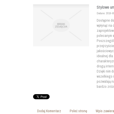
Stylowe um
Dodano: 2016-0
Dostępne do
wpłynąć na 
zaprojektow
polecanym s
Poszczególn
przejrzyści
jakościowyc
idealnej dl
charakteryz
drogą inter
Dzięki nim d
wszelkiego 
pozwalają n
bardzo zróż
Dodaj Komentarz
Poleć stronę
Wpis zawiera