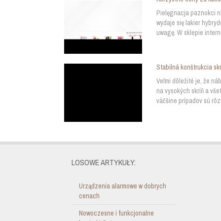
Pielęgnacja paznokci n
wydaje się lakier hybry
uwagę. W sklepie intern
Stabilná konštrukcia skr
Veľmi dôležité je, že ná
na vysokých skríň a všet
väčšine prípadov sú rôzn
LOSOWE ARTYKUŁY:
Urządzenia alarmowe w dobrych
cenach
Nowoczesne i funkcjonalne