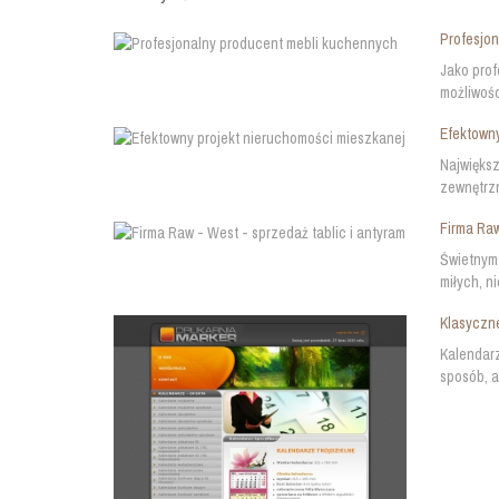
Profesjo
Jako prof
możliwośc
Efektowny
Największ
zewnętrzn
Firma Raw
Świetnym 
miłych, n
Klasyczne
Kalendarz
sposób, a