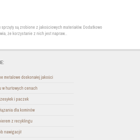
u sprzęty są zrobione z jakościowych materiałów. Dodatkowo
a, że korzystanie z nich jest napraw...
E:
e metalowe doskonałej jakości
nu w hurtowych cenach
zesyłek i paczek
ązania dla kominów
pierem z recyklingu
b nawigacji!