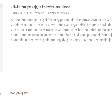
Oliwka zmiękczająca i nawilżająca skórki
Dodano: 2017-10-04
Kategoria: E-Commerce / Chemia
Suche, zadzierające się skórki przy paznokciach to prawdziwa zmora wielu
zrobiony manicure. Można z tym jednak walczyć dzięki działaniu oliwki do s
zadzierać. Produkt taki w różnych wariantach i w bardzo dobrej cenie moż
dostarczaniem wysokiej jakości produktów do stylizacji paznokci. Znajduj
działanie, a przy tym pięknie pachną, dzięki czemu jeszcze przyjemniej je
y
Modyfikuj wpis