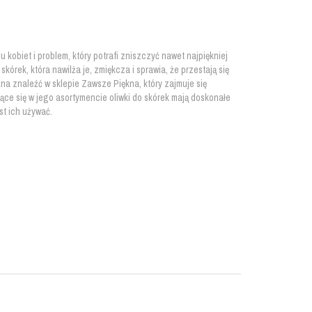
 kobiet i problem, który potrafi zniszczyć nawet najpiękniej
kórek, która nawilża je, zmiękcza i sprawia, że przestają się
na znaleźć w sklepie Zawsze Piękna, który zajmuje się
ące się w jego asortymencie oliwki do skórek mają doskonałe
st ich używać.