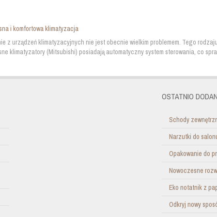
na i komfortowa klimatyzacja
ie z urządzeń klimatyzacyjnych nie jest obecnie wielkim problemem. Tego rodzaj
e klimatyzatory (Mitsubishi) posiadają automatyczny system sterowania, co sprawi
OSTATNIO DODAN
Schody zewnętrzn
Narzutki do salo
Opakowanie do pr
Nowoczesne rozwi
Eko notatnik z pa
Odkryj nowy sposó