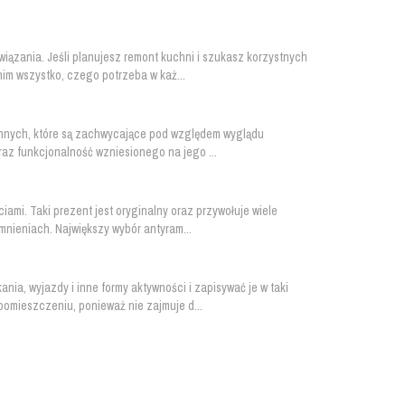
iązania. Jeśli planujesz remont kuchni i szukasz korzystnych
nim wszystko, czego potrzeba w każ...
innych, które są zachwycające pod względem wyglądu
az funkcjonalność wzniesionego na jego ...
iami. Taki prezent jest oryginalny oraz przywołuje wiele
mnieniach. Największy wybór antyram...
ia, wyjazdy i inne formy aktywności i zapisywać je w taki
omieszczeniu, ponieważ nie zajmuje d...