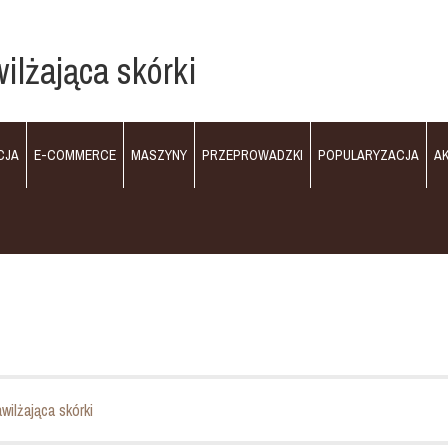
ilżająca skórki
CJA
E-COMMERCE
MASZYNY
PRZEPROWADZKI
POPULARYZACJA
A
wilżająca skórki