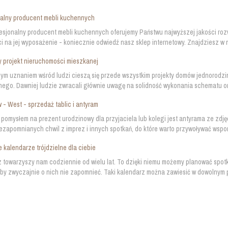
nalny producent mebli kuchennych
esjonalny producent mebli kuchennych oferujemy Państwu najwyższej jakości rozw
i na jej wyposażenie - koniecznie odwiedź nasz sklep internetowy. Znajdziesz w 
 projekt nieruchomości mieszkanej
ym uznaniem wśród ludzi cieszą się przede wszystkim projekty domów jednorodz
ego. Dawniej ludzie zwracali głównie uwagę na solidność wykonania schematu or
 - West - sprzedaż tablic i antyram
pomysłem na prezent urodzinowy dla przyjaciela lub kolegi jest antyrama ze zdjęc
iezapomnianych chwil z imprez i innych spotkań, do które warto przywoływać wspo
 kalendarze trójdzielne dla ciebie
 towarzyszy nam codziennie od wielu lat. To dzięki niemu możemy planować spotkan
by zwyczajnie o nich nie zapomnieć. Taki kalendarz można zawiesić w dowolnym p