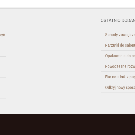
OSTATNIO DODAN
być
Schody zewnętrzn
Narzutki do salo
Opakowanie do pr
Nowoczesne rozwi
Eko notatnik z pa
Odkryj nowy sposó