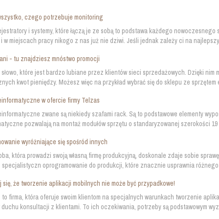
szystko, czego potrzebuje monitoring
ejestratory i systemy, które łączą je ze sobą to podstawa każdego nowoczesnego
i w miejscach pracy nikogo z nas już nie dziwi. Jeśli jednak zależy ci na najleps
ni - tu znajdziesz mnóstwo promocji
 słowo, które jest bardzo lubiane przez klientów sieci sprzedażowych. Dzięki nim
nych kwot pieniędzy. Możesz więc na przykład wybrać się do sklepu ze sprzętem 
einformatyczne w ofercie firmy Telzas
einformatyczne zwane są niekiedy szafami rack. Są to podstawowe elementy wypo
matyczne pozwalają na montaż modułów sprzętu o standaryzowanej szerokości 19 ca
wanie wyróżniające się spośród innych
ba, która prowadzi swoją własną firmę produkcyjną, doskonale zdaje sobie sprawę 
 specjalistyczn oprogramowanie do produkcji, które znacznie usprawnia różnego 
 się, że tworzenie aplikacji mobilnych nie może być przypadkowe!
to firma, która oferuje swoim klientom na specjalnych warunkach tworzenie aplika
duchu konsultacji z klientami. To ich oczekiwania, potrzeby są podstawowym wyzn