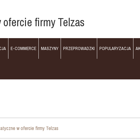
 ofercie firmy Telzas
CJA
E-COMMERCE
MASZYNY
PRZEPROWADZKI
POPULARYZACJA
A
atyczne w ofercie firmy Telzas