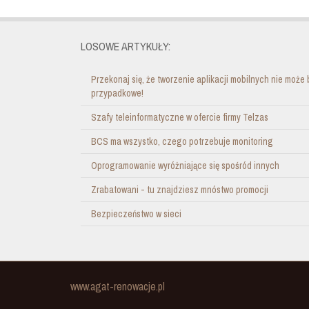
LOSOWE ARTYKUŁY:
Przekonaj się, że tworzenie aplikacji mobilnych nie może 
przypadkowe!
Szafy teleinformatyczne w ofercie firmy Telzas
BCS ma wszystko, czego potrzebuje monitoring
Oprogramowanie wyróżniające się spośród innych
Zrabatowani - tu znajdziesz mnóstwo promocji
Bezpieczeństwo w sieci
www.agat-renowacje.pl