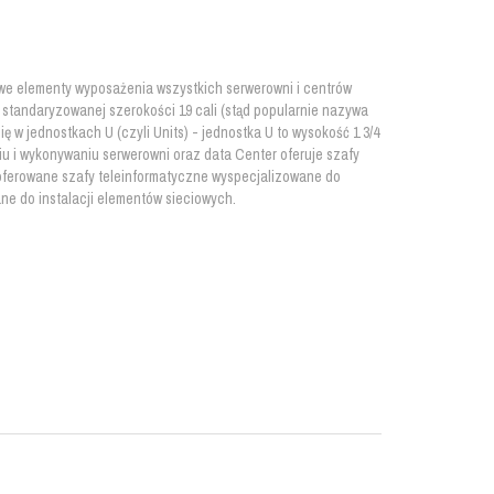
owe elementy wyposażenia wszystkich serwerowni i centrów
standaryzowanej szerokości 19 cali (stąd popularnie nazywa
ię w jednostkach U (czyli Units) - jednostka U to wysokość 1 3/4
aniu i wykonywaniu serwerowni oraz data Center oferuje szafy
 oferowane szafy teleinformatyczne wyspecjalizowane do
e do instalacji elementów sieciowych.