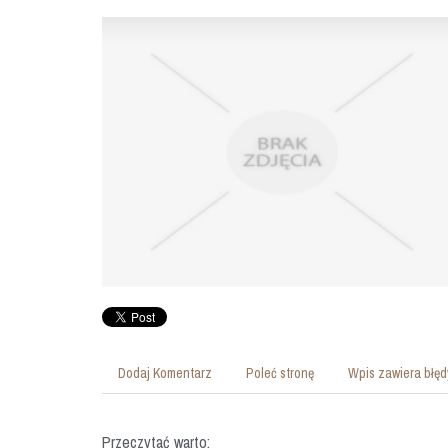
Dodaj Komentarz
Poleć stronę
Wpis zawiera błęd
Przeczytać warto: