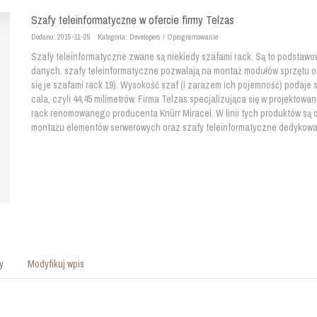
Szafy teleinformatyczne w ofercie firmy Telzas
Dodano: 2015-11-25
Kategoria: Developers / Oprogramowanie
Szafy teleinformatyczne zwane są niekiedy szafami rack. Są to podstaw
danych. szafy teleinformatyczne pozwalają na montaż modułów sprzętu o 
się je szafami rack 19). Wysokość szaf (i zarazem ich pojemność) podaje s
cala, czyli 44,45 milimetrów. Firma Telzas specjalizująca się w projektow
rack renomowanego producenta Knürr Miracel. W linii tych produktów są
montażu elementów serwerowych oraz szafy teleinformatyczne dedykowan
y
Modyfikuj wpis