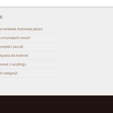
E:
e metalowe doskonałej jakości
nu w hurtowych cenach
zesyłek i paczek
ązania dla kominów
pierem z recyklingu
b nawigacji!