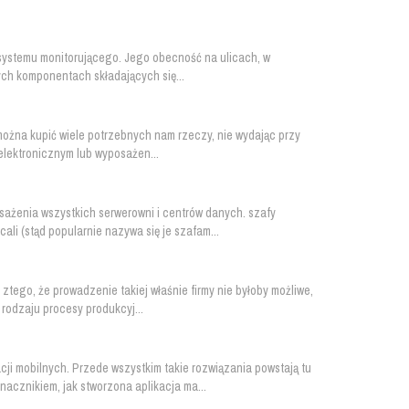
 systemu monitorującego. Jego obecność na ulicach, w
zych komponentach składających się...
 można kupić wiele potrzebnych nam rzeczy, nie wydając przy
elektronicznym lub wyposażen...
sażenia wszystkich serwerowni i centrów danych. szafy
li (stąd popularnie nazywa się je szafam...
ztego, że prowadzenie takiej właśnie firmy nie byłoby możliwe,
rodzaju procesy produkcyj...
cji mobilnych. Przede wszystkim takie rozwiązania powstają tu
acznikiem, jak stworzona aplikacja ma...