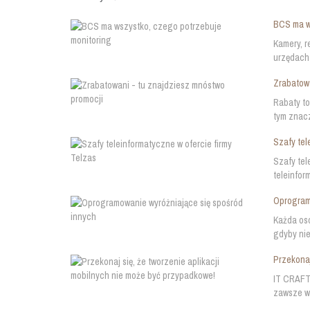
BCS ma w
Kamery, r
urzędach 
Zrabatowa
Rabaty to
tym znacz
Szafy tel
Szafy tel
teleinfor
Oprogramo
Każda oso
gdyby nie
Przekonaj
IT CRAFT 
zawsze w 