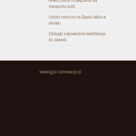
Nowoczesne rozwiązania dla
transportu osób
Odzież robocza na Śląsku także w
rentalu
Zdobądź odpowiednie kwalifikacje
do zawodu
www.agat-renowacje.pl