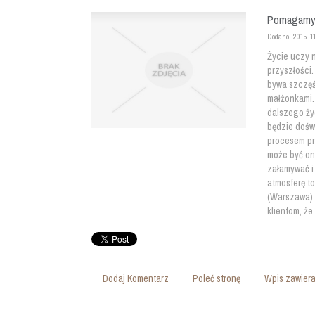
Pomagamy 
Dodano: 2015-1
Życie uczy n
przyszłości.
bywa szczęś
małżonkami.
dalszego ży
będzie dośw
procesem pr
może być on
załamywać i
atmosferę t
(Warszawa) 
klientom, ż
Dodaj Komentarz
Poleć stronę
Wpis zawiera