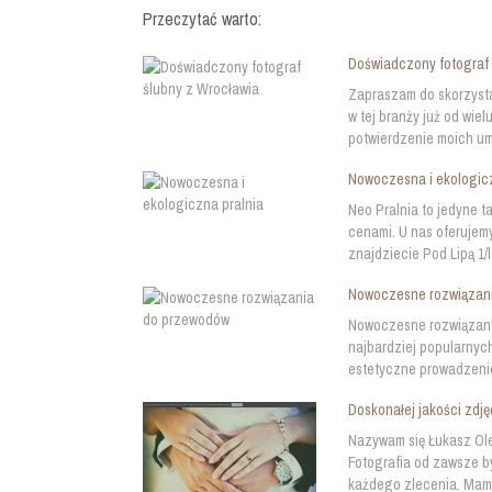
Przeczytać warto:
Doświadczony fotograf 
Zapraszam do skorzystan
w tej branży już od wiel
potwierdzenie moich um
Nowoczesna i ekologic
Neo Pralnia to jedyne t
cenami. U nas oferujem
znajdziecie Pod Lipą 1/
Nowoczesne rozwiązan
Nowoczesne rozwiązani
najbardziej popularnych
estetyczne prowadzenie
Doskonałej jakości zdję
Nazywam się Łukasz Ole
Fotografia od zawsze 
każdego zlecenia. Mam 