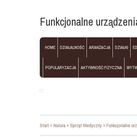
Funkcjonalne urządzeni
HOME
DZIAŁALNOŚĆ
ARANŻACJA
DZIAŁKI
E
POPULARYZACJA
AKTYWNOŚĆ FIZYCZNA
WYT
Start
»
Natura
»
Sprzęt Medyczny
»
Funkcjonalne urz