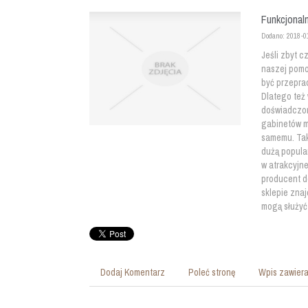
Funkcjonal
Dodano: 2018-0
Jeśli zbyt c
naszej pomo
być przepra
Dlatego też
doświadczone
gabinetów m
samemu. Tak
dużą popula
w atrakcyjne
producent d
sklepie znaj
mogą służyć 
Dodaj Komentarz
Poleć stronę
Wpis zawiera