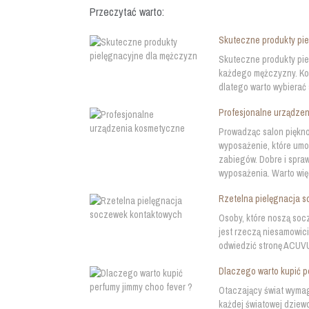
Przeczytać warto:
Skuteczne produkty pi
Skuteczne produkty pie
każdego mężczyzny. Kos
dlatego warto wybierać 
Profesjonalne urządze
Prowadząc salon piękn
wyposażenie, które um
zabiegów. Dobre i spr
wyposażenia. Warto więc
Rzetelna pielęgnacja 
Osoby, które noszą soc
jest rzeczą niesamowici
odwiedzić stronę ACUVUE
Dlaczego warto kupić p
Otaczający świat wymag
każdej światowej dziew