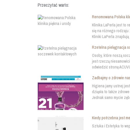
Przeczytać warto:
Renomowana Polska klin
Klinika LaPerla jest to
się na różnego rodzaju
Kliniki LaPerla znajdują
Rzetelna pielęgnacja 
Osoby, które noszą soc
jest rzeczą niesamowici
odwiedzić stronę ACUVUE
Zadbajmy o zdrowie nas
Higiena jamy ustnej jes
dziąsła to także zdrowe
Jednak samo mycie zębó
Kiedy potrzebna jest m
Sztuka i Estetyka to ws