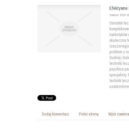
Efektywne 
Dodano: 2015-1
Ośrodek lec
kompleksowa
narkotyków c
skuteczna t
rzeczonego 
problem z n
trudnej i bo
techniki le
psychice pac
specjalisty.
technik lec
uzależnione
Dodaj Komentarz
Poleć stronę
Wpis zawiera