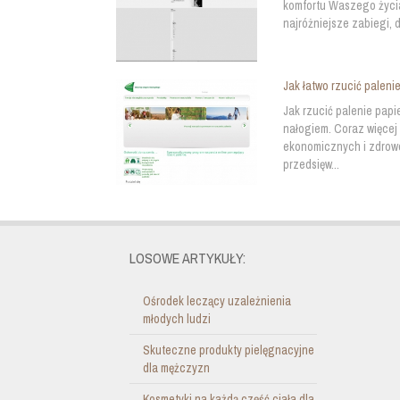
komfortu Waszego życi
najróżniejsze zabiegi, 
Jak łatwo rzucić palen
Jak rzucić palenie papi
nałogiem. Coraz więcej
ekonomicznych i zdrowo
przedsięw...
LOSOWE ARTYKUŁY:
Ośrodek leczący uzależnienia
młodych ludzi
Skuteczne produkty pielęgnacyjne
dla mężczyzn
Kosmetyki na każdą część ciała dla