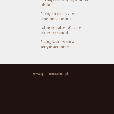
Ciebie
Pozbądź się raz na zawsze
niechcianego cellulitu
Lakiery hybrydowe, Warszawa -
lakiery do paznokci
Zabiegi kosmetyczne w
korzystnych cenach
www.agat-renowacje.pl