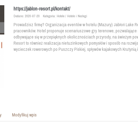
https://jablon-resort.pl/kontakt/
Dodano: 2020-07-20
Kategoria: Hotele / Hotele i Noclegi
Prowadzisz firmę? Organizacja eventów w hotelu (Mazury) Jabłoń Lake R
pracowników. Hotel proponuje scenariuszowe gry terenowe, pozwalające 
odbywające się w przepięknych okolicznościach przyrody, na świeżym po
Resort to również realizacja nietuzinkowych pomysłów i sposób na rozwija
wycieczek rowerowych po Puszczy Piskiej, spływów kajakowych Krutynią i 
y
Modyfikuj wpis