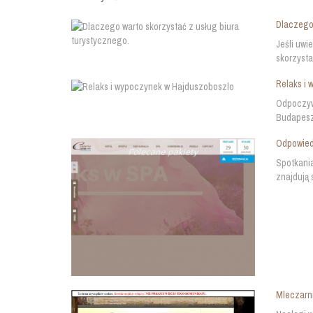
Dlaczego 
Jeśli uwi
skorzysta
Relaks i
Odpoczywa
Budapeszt
Odpowied
Spotkania
znajdują 
Mleczarni