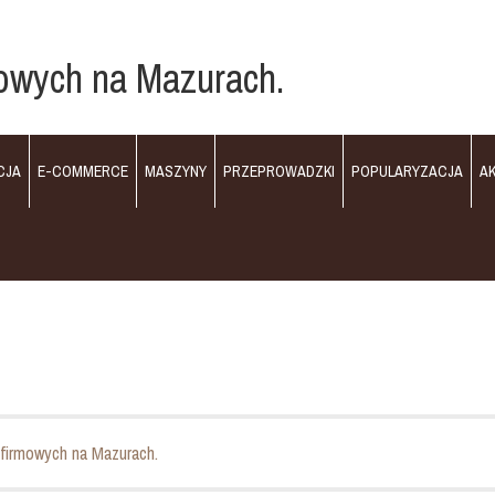
owych na Mazurach.
CJA
E-COMMERCE
MASZYNY
PRZEPROWADZKI
POPULARYZACJA
A
firmowych na Mazurach.