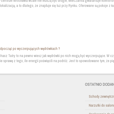
 centrum Wrocławia wcale nie muszą być drogie, Mleczarnia gwarantuje komfortow
okalizacją, a to dlatego, że znajduje się tuż przy Rynku. Oferowane są pokoje z łaz
dpocząć po wyczerpujących wędrówkach ?
chasz Tatry to na pewno wiesz jak wędrówki po nich mogą być wyczerpujące. W cz
ie sprawę z tego, ile energii poświęcili na podróż. Jest to spowodowane tym, że pię
OSTATNIO DODAN
Schody zewnętrzn
Narzutki do salo