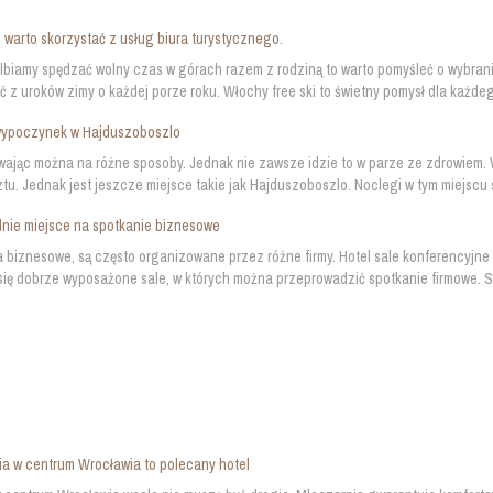
warto skorzystać z usług biura turystycznego.
elbiamy spędzać wolny czas w górach razem z rodziną to warto pomyśleć o wybran
ć z uroków zimy o każdej porze roku. Włochy free ski to świetny pomysł dla każdego
 wypoczynek w Hajduszoboszlo
jąc można na różne sposoby. Jednak nie zawsze idzie to w parze ze zdrowiem. Węg
u. Jednak jest jeszcze miejsce takie jak Hajduszoboszlo. Noclegi w tym miejscu są
nie miejsce na spotkanie biznesowe
 biznesowe, są często organizowane przez różne firmy. Hotel sale konferencyjne 
się dobrze wyposażone sale, w których można przeprowadzić spotkanie firmowe. Sa
a w centrum Wrocławia to polecany hotel