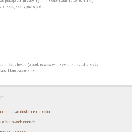
e pokoje za atrakcyjną cenę. Obiekt właśnie wyróżnia się
ienkami, każdy jest w peł...
asie długotrwałego podziwiania widoków ludzie rzadko kiedy
kno, które zapiera dech ...
E:
e metalowe doskonałej jakości
nu w hurtowych cenach