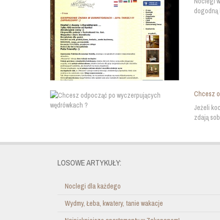
Noclegi w
dogodną l
Chcesz o
Jeżeli ko
zdają sob
LOSOWE ARTYKUŁY:
Noclegi dla każdego
Wydmy, Łeba, kwatery, tanie wakacje