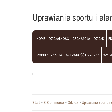
Uprawianie sportu i el
HOME
DZIAŁALNOŚĆ
ARANŻACJA
DZIAŁKI
E
POPULARYZACJA
AKTYWNOŚĆ FIZYCZNA
WYT
Start
»
E-Commerce
»
Odzież
»
Uprawianie sportu i