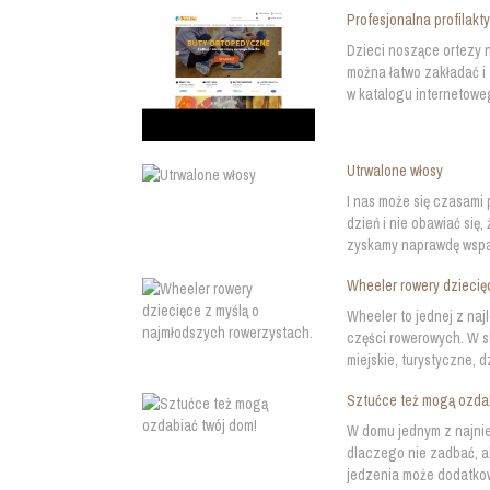
Profesjonalna profilakty
Dzieci noszące ortezy 
można łatwo zakładać i
w katalogu internetoweg
Utrwalone włosy
I nas może się czasami
dzień i nie obawiać się
zyskamy naprawdę wspani
Wheeler rowery dziecię
Wheeler to jednej z na
części rowerowych. W s
miejskie, turystyczne, 
Sztućce też mogą ozdab
W domu jednym z najnie
dlaczego nie zadbać, 
jedzenia może dodatkowo