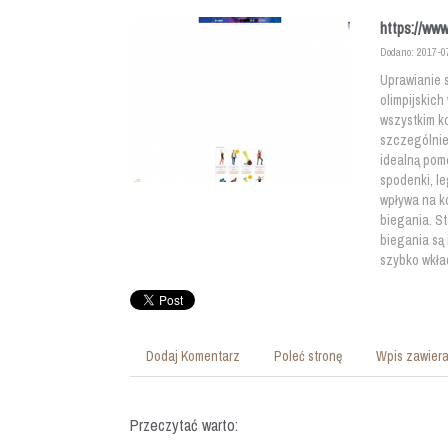
https://ww
Dodano: 2017-0
Uprawianie 
olimpijskic
wszystkim k
szczególnie
idealną pom
spodenki, le
wpływa na ko
biegania. S
biegania są
szybko wkła
Dodaj Komentarz
Poleć stronę
Wpis zawiera
Przeczytać warto: