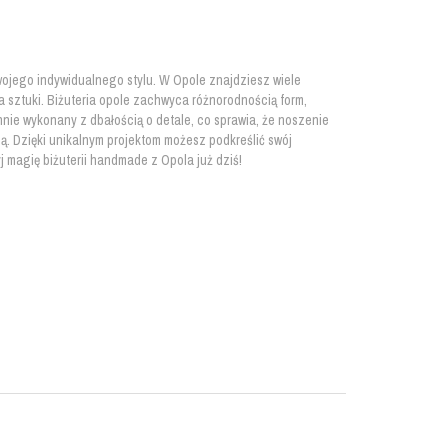
wojego indywidualnego stylu. W Opole znajdziesz wiele
a sztuki. Biżuteria opole zachwyca różnorodnością form,
annie wykonany z dbałością o detale, co sprawia, że noszenie
lną. Dzięki unikalnym projektom możesz podkreślić swój
j magię biżuterii handmade z Opola już dziś!