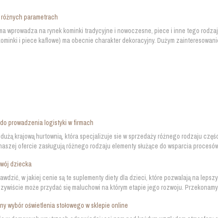
 różnych parametrach
ma wprowadza na rynek kominki tradycyjne i nowoczesne, piece i inne tego rodza
kominki i piece kaflowe) ma obecnie charakter dekoracyjny. Dużym zainteresowaniem
do prowadzenia logistyki w firmach
dużą krajową hurtownią, która specjalizuje sie w sprzedaży różnego rodzaju czę
aszej ofercie zasługują różnego rodzaju elementy służące do wsparcia procesów 
wój dziecka
awdzić, w jakiej cenie są te suplementy diety dla dzieci, które pozwalają na leps
zywiście może przydać się maluchowi na którym etapie jego rozwoju. Przekonamy s
y wybór oświetlenia stołowego w sklepie online