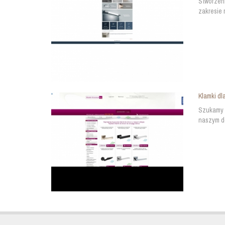
Stworzen
zakresie 
Klamki dl
Szukamy p
naszym do