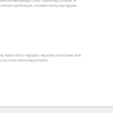
wietleniowej wymaga czasu i dokładnego rozmysłu, w
iach sypialnianych, niezwykle istotną rolę odgrywa...
ia, będzie dobrze wyglądać i wspaniale prezentować się w
tej stronie internetowej w bardzo...