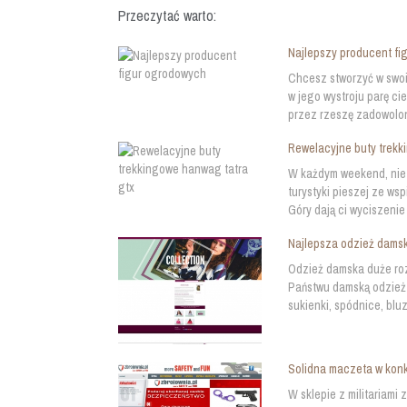
Przeczytać warto:
Najlepszy producent f
Chcesz stworzyć w swoi
w jego wystroju parę c
przez rzeszę zadowolon
Rewelacyjne buty trekk
W każdym weekend, niez
turystyki pieszej ze ws
Góry dają ci wyciszenie 
Najlepsza odzież dams
Odzież damska duże rozm
Państwu damską odzież
sukienki, spódnice, bluz
Solidna maczeta w konk
W sklepie z militariami