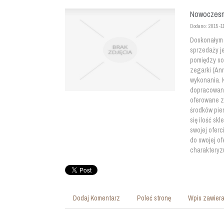
Nowoczesne
Dodano: 2015-1
Doskonałym 
sprzedaży je
pomiędzy sob
zegarki (An
wykonania. 
dopracowana
oferowane z
środków pie
się ilość s
swojej ofer
do swojej of
charakteryz
Dodaj Komentarz
Poleć stronę
Wpis zawiera