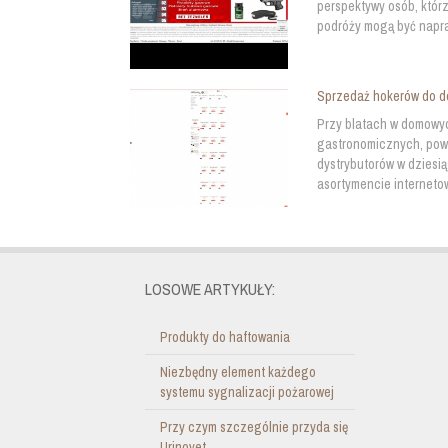
perspektywy osób, którz
podróży mogą być napra
Sprzedaż hokerów do d
Przy blatach w domowy
gastronomicznych, pow
dystrybutorów w dziesi
asortymencie internetow
LOSOWE ARTYKUŁY:
Produkty do haftowania
Niezbędny element każdego
systemu sygnalizacji pożarowej
Przy czym szczególnie przyda się
Urinovet