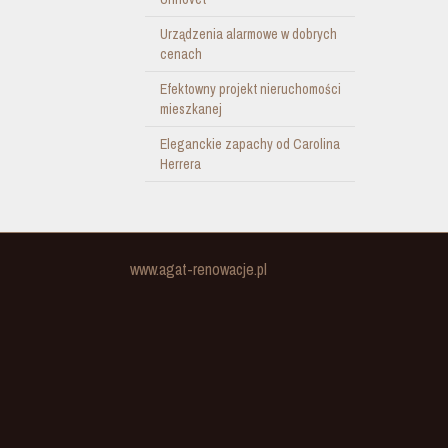
Urządzenia alarmowe w dobrych
cenach
Efektowny projekt nieruchomości
mieszkanej
Eleganckie zapachy od Carolina
Herrera
www.agat-renowacje.pl