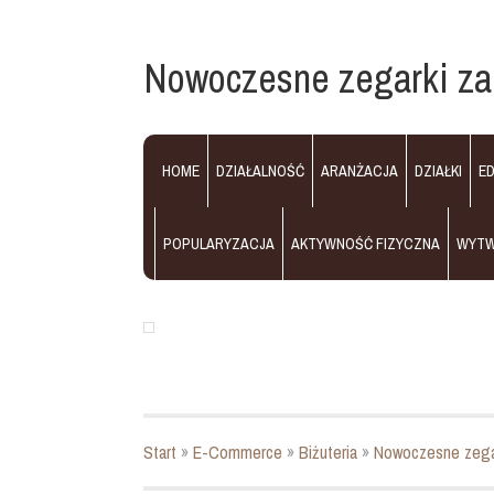
Nowoczesne zegarki za 
HOME
DZIAŁALNOŚĆ
ARANŻACJA
DZIAŁKI
E
POPULARYZACJA
AKTYWNOŚĆ FIZYCZNA
WYT
Start
»
E-Commerce
»
Biżuteria
»
Nowoczesne zegark