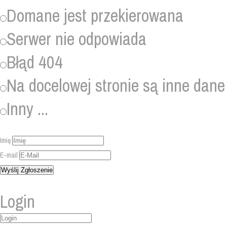
Domane jest przekierowana
Serwer nie odpowiada
Błąd 404
Na docelowej stronie są inne dane
Inny ...
Imię
E-mail
Login