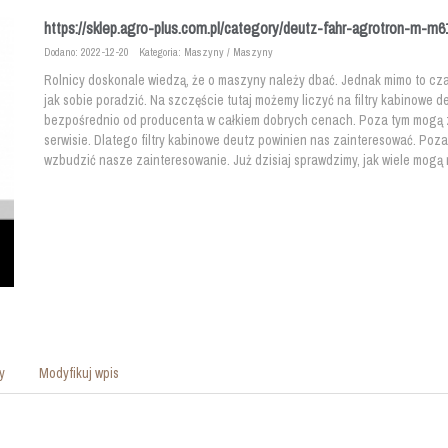
https://sklep.agro-plus.com.pl/category/deutz-fahr-agrotron-m-m610
Dodano: 2022-12-20
Kategoria: Maszyny / Maszyny
Rolnicy doskonale wiedzą, że o maszyny należy dbać. Jednak mimo to czas
jak sobie poradzić. Na szczęście tutaj możemy liczyć na filtry kabinowe d
bezpośrednio od producenta w całkiem dobrych cenach. Poza tym mogą
serwisie. Dlatego filtry kabinowe deutz powinien nas zainteresować. Poza
wzbudzić nasze zainteresowanie. Już dzisiaj sprawdzimy, jak wiele mogą
y
Modyfikuj wpis