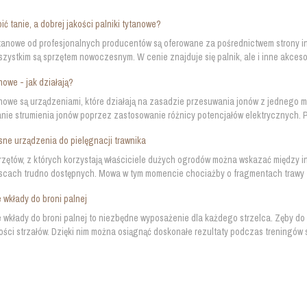
ić tanie, a dobrej jakości palniki tytanowe?
ytanowe od profesjonalnych producentów są oferowane za pośrednictwem strony in
zystkim są sprzętem nowoczesnym. W cenie znajduje się palnik, ale i inne akcesoria
owe - jak działają?
owe są urządzeniami, które działają na zasadzie przesuwania jonów z jednego m
ie strumienia jonów poprzez zastosowanie różnicy potencjałów elektrycznych. P
e urządzenia do pielęgnacji trawnika
zętów, z których korzystają właściciele dużych ogrodów można wskazać między in
jscach trudno dostępnych. Mowa w tym momencie chociażby o fragmentach trawy zn
 wkłady do broni palnej
 wkłady do broni palnej to niezbędne wyposażenie dla każdego strzelca. Zęby do
ści strzałów. Dzięki nim można osiągnąć doskonałe rezultaty podczas treningów s