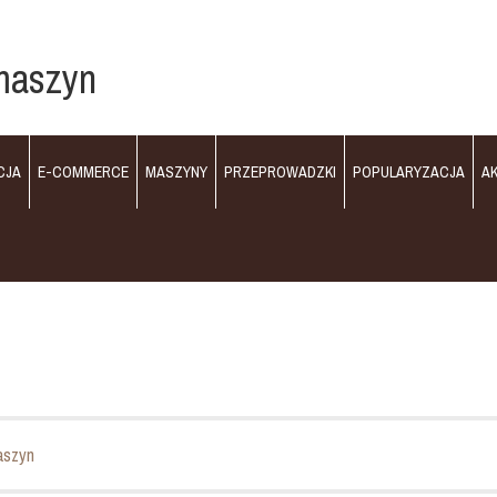
maszyn
CJA
E-COMMERCE
MASZYNY
PRZEPROWADZKI
POPULARYZACJA
A
aszyn