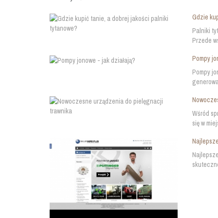
Gdzie kup
Palniki t
Przede ws
Pompy jon
Pompy jon
generowan
Nowoczesn
Wśród spr
się w mie
Najlepsze
Najlepsze
skuteczno