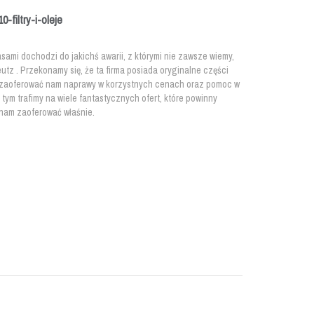
-filtry-i-oleje
ami dochodzi do jakichś awarii, z którymi nie zawsze wiemy,
eutz . Przekonamy się, że ta firma posiada oryginalne części
 zaoferować nam naprawy w korzystnych cenach oraz pomoc w
 tym trafimy na wiele fantastycznych ofert, które powinny
 nam zaoferować właśnie.