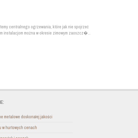
emy centralnego ogrzewania, które jak nie spojrzeć
kim instalacjom można w okresie zimowym zaoszcz�...
E:
e metalowe doskonałej jakości
nu w hurtowych cenach