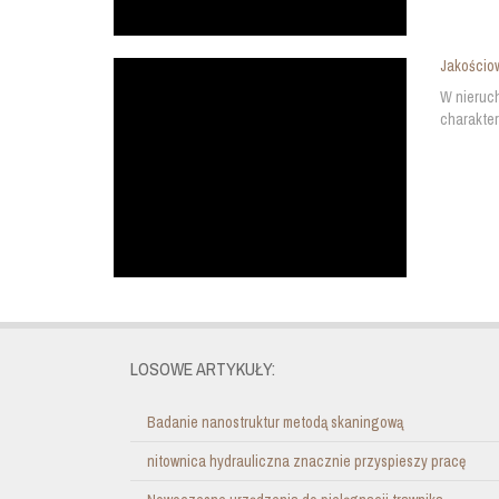
Jakościo
W nieruch
charakter
LOSOWE ARTYKUŁY:
Badanie nanostruktur metodą skaningową
nitownica hydrauliczna znacznie przyspieszy pracę